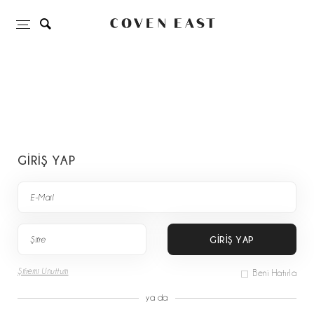
GİRİŞ YAP
GİRİŞ YAP
Şifremi Unuttum
Beni Hatırla
ya da